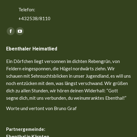
Telefon:
+432538/8110
Finden Sie uns auf:
Facebook
YouTube
page
page
Ebenthaler Heimatlied
opens
opens
in
in
Ein Dörfchen liegt versonnen im dichten Rebengrün, von
new
new
Feldern eingesponnen, die Hügel nordwärts ziehn. Wir
window
window
schauen mit Sehnsuchtsblicken in unser Jugendland, es will uns
noch entzücken mit dem, was längst verschwand. Wir grüßen
dich zu allen Stunden, wir hören deinen Widerhall: “Gott
segne dich, mit uns verbunden, du weinumranktes Ebenthal!”
Worte und vertont von Bruno Graf
Partnergemeinde:
Ebenthal in Kärnten