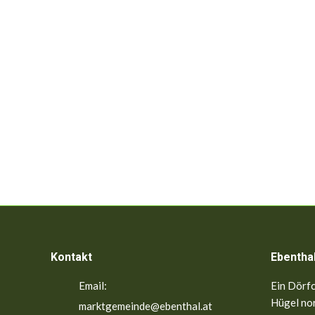
Kontakt
Ebentha
Email:
Ein Dörfc
Hügel nor
marktgemeinde@ebenthal.at