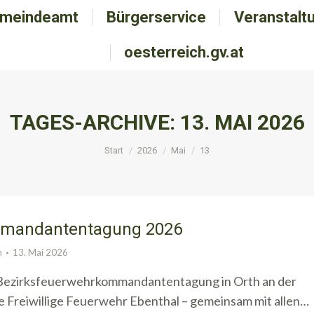
meindeamt
emeindeamt
Bürgerservice
Bürgerservice
Veranstalt
Veranstal
oesterreich.gv.at
oesterreich.gv.at
TAGES-ARCHIVE:
13. MAI 2026
Sie befinden sich hier:
Start
2026
Mai
13
mmandantentagung 2026
n
13. Mai 2026
Bezirksfeuerwehrkommandantentagung in Orth an der
e Freiwillige Feuerwehr Ebenthal – gemeinsam mit allen…