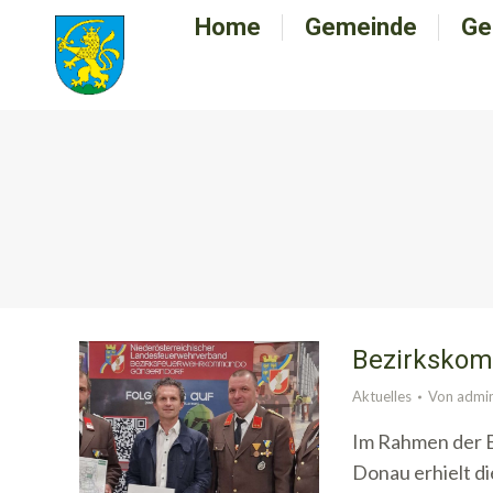
Home
Home
Gemeinde
Gemeinde
Ge
G
Bezirksko
Aktuelles
Von
admi
Im Rahmen der 
Donau erhielt di