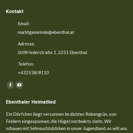
Kontakt
Email:
marktgemeinde@ebenthal.at
Adresse:
Stillfriederstraße 1, 2251 Ebenthal
Telefon:
+432538/8110
Finden Sie uns auf:
Facebook
YouTube
page
page
Ebenthaler Heimatlied
opens
opens
in
in
Ein Dörfchen liegt versonnen im dichten Rebengrün, von
new
new
Feldern eingesponnen, die Hügel nordwärts ziehn. Wir
window
window
schauen mit Sehnsuchtsblicken in unser Jugendland, es will uns