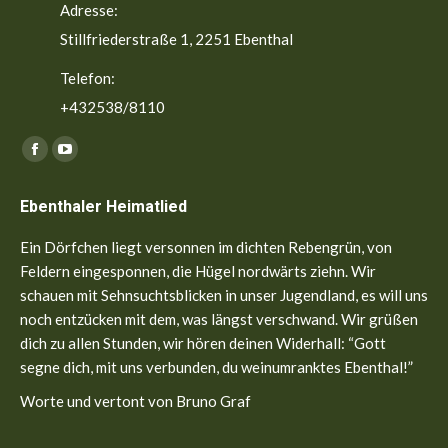
Adresse:
Stillfriederstraße 1, 2251 Ebenthal
Telefon:
+432538/8110
Finden Sie uns auf:
Facebook
YouTube
page
page
Ebenthaler Heimatlied
opens
opens
in
in
Ein Dörfchen liegt versonnen im dichten Rebengrün, von
new
new
Feldern eingesponnen, die Hügel nordwärts ziehn. Wir
window
window
schauen mit Sehnsuchtsblicken in unser Jugendland, es will uns
noch entzücken mit dem, was längst verschwand. Wir grüßen
dich zu allen Stunden, wir hören deinen Widerhall: “Gott
segne dich, mit uns verbunden, du weinumranktes Ebenthal!”
Worte und vertont von Bruno Graf