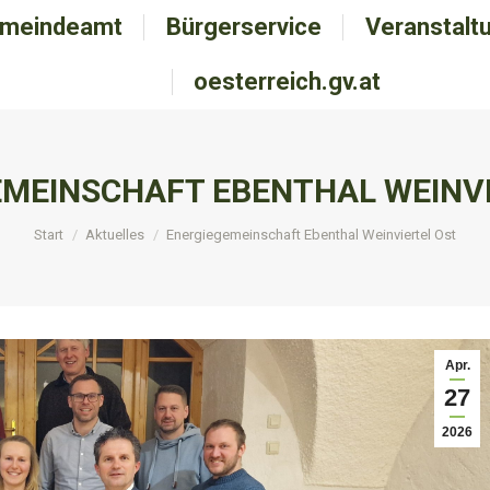
meindeamt
emeindeamt
Bürgerservice
Bürgerservice
Veranstalt
Veranstal
oesterreich.gv.at
oesterreich.gv.at
EMEINSCHAFT EBENTHAL WEINVI
Sie befinden sich hier:
Start
Aktuelles
Energiegemeinschaft Ebenthal Weinviertel Ost
Apr.
27
2026