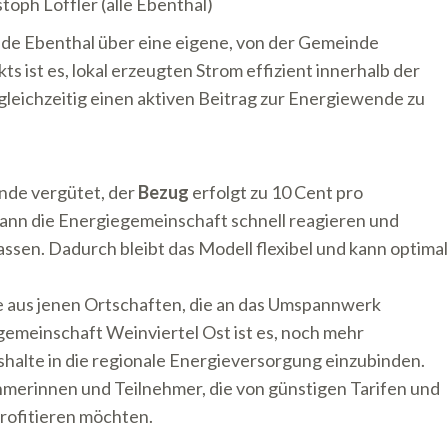
toph Löffler (alle Ebenthal)
de Ebenthal über eine eigene, von der Gemeinde
s ist es, lokal erzeugten Strom effizient innerhalb der
gleichzeitig einen aktiven Beitrag zur Energiewende zu
unde vergütet, der
Bezug
erfolgt zu 10 Cent pro
nn die Energiegemeinschaft schnell reagieren und
passen. Dadurch bleibt das Modell flexibel und kann optimal
e aus jenen Ortschaften, die an das Umspannwerk
gemeinschaft Weinviertel Ost ist es, noch mehr
shalte in die regionale Energieversorgung einzubinden.
merinnen und Teilnehmer, die von günstigen Tarifen und
profitieren möchten.