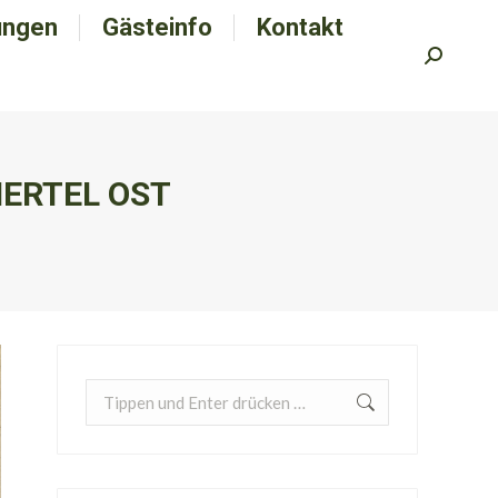
ungen
tungen
Gästeinfo
Gästeinfo
Kontakt
Kontakt
Search:
Search:
ERTEL OST
Search: