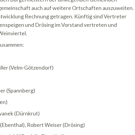
egemeinschaft auch auf weitere Ortschaften auszuweiten.
twicklung Rechnung getragen. Künftig sind Vertreter
enspeigen
und
Drösing
im Vorstand vertreten und
Weinviertel.
 zusammen:
ler (Velm-Götzendorf)
er (Spannberg)
gen)
tvanek (Dürnkrut)
(Ebenthal), Robert Weiser (Drösing)