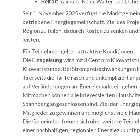
Beirat:
Raimund Kolm, Walter Loibl, Chris
Seit 1. November 2025 verfügt die Marktgemein
betriebene Energiegemeinschaft. Ziel des Projekt
Region zu teilen, dadurch Kosten zu senken und 
leisten.
Für Teilnehmer gelten attraktive Konditionen:
Die
Einspeisung
wird mit 8 Cent pro Kilowattst
Kilowattstunde. Bei Strompreisschwankungen ka
ihrerseits die Tarife rasch und unkompliziert an
auf Veränderungen am Energiemarkt eingehen.
Mitmachen können alle interessierten Haushalt
Spannberg angeschlossen sind. Ziel der Energie
Mitglieder zu gewinnen und möglichst viele Hau
Die Gemeinden freuen sich über weitere Teilneh
einer nachhaltigen, regionalen Energiezukunft 