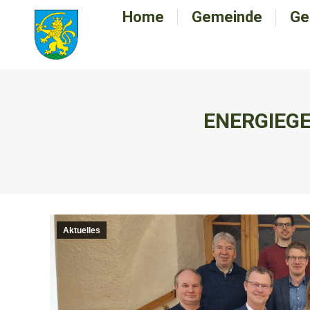
Home
Home
Gemeinde
Gemeinde
Ge
G
ENERGIEG
Aktuelles