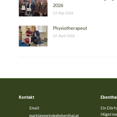
2026
13. Mai 2026
Physiotherapeut
22. April 2026
Kontakt
Ebentha
Email:
Ein Dörfc
Hügel nor
marktgemeinde@ebenthal.at