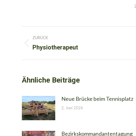
Kommentarnavigation
ZURÜCK
Physiotherapeut
Vorheriger
Beitrag:
Ähnliche Beiträge
Neue Brücke beim Tennisplatz
2. Juni 2026
Bezirkskommandantentagung