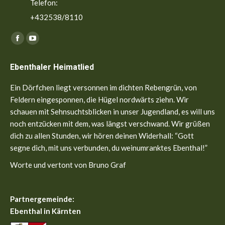
Telefon:
+432538/8110
Finden Sie uns auf:
Facebook
YouTube
page
page
Ebenthaler Heimatlied
opens
opens
in
in
Ein Dörfchen liegt versonnen im dichten Rebengrün, von
new
new
Feldern eingesponnen, die Hügel nordwärts ziehn. Wir
window
window
schauen mit Sehnsuchtsblicken in unser Jugendland, es will uns
noch entzücken mit dem, was längst verschwand. Wir grüßen
dich zu allen Stunden, wir hören deinen Widerhall: “Gott
segne dich, mit uns verbunden, du weinumranktes Ebenthal!”
Worte und vertont von Bruno Graf
Partnergemeinde:
Ebenthal in Kärnten