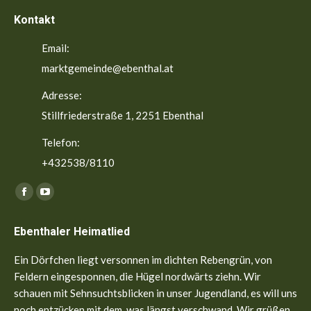
Kontakt
Email:
marktgemeinde@ebenthal.at
Adresse:
Stillfriederstraße 1, 2251 Ebenthal
Telefon:
+432538/8110
Finden Sie uns auf:
Facebook
YouTube
page
page
Ebenthaler Heimatlied
opens
opens
in
in
Ein Dörfchen liegt versonnen im dichten Rebengrün, von
new
new
Feldern eingesponnen, die Hügel nordwärts ziehn. Wir
window
window
schauen mit Sehnsuchtsblicken in unser Jugendland, es will uns
noch entzücken mit dem, was längst verschwand. Wir grüßen