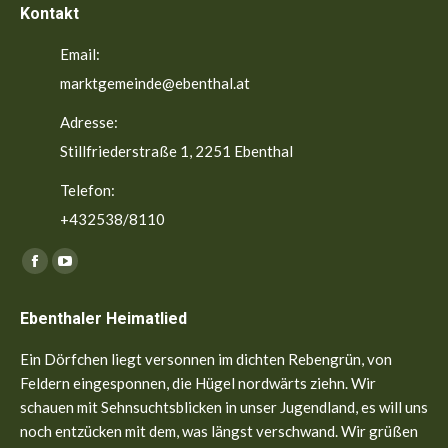
Kontakt
Email:
marktgemeinde@ebenthal.at
Adresse:
Stillfriederstraße 1, 2251 Ebenthal
Telefon:
+432538/8110
Finden Sie uns auf:
Facebook
YouTube
page
page
Ebenthaler Heimatlied
opens
opens
in
in
Ein Dörfchen liegt versonnen im dichten Rebengrün, von
new
new
Feldern eingesponnen, die Hügel nordwärts ziehn. Wir
window
window
schauen mit Sehnsuchtsblicken in unser Jugendland, es will uns
noch entzücken mit dem, was längst verschwand. Wir grüßen