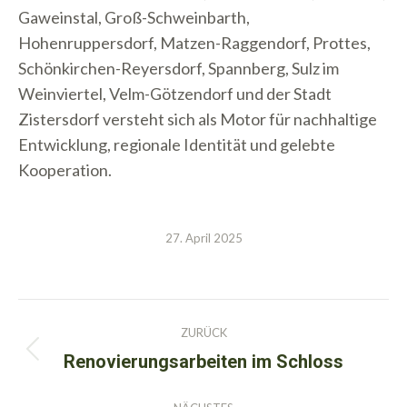
Gaweinstal, Groß-Schweinbarth,
Hohenruppersdorf, Matzen-Raggendorf, Prottes,
Schönkirchen-Reyersdorf, Spannberg, Sulz im
Weinviertel, Velm-Götzendorf und der Stadt
Zistersdorf versteht sich als Motor für nachhaltige
Entwicklung, regionale Identität und gelebte
Kooperation.
27. April 2025
Kommentarnavigation
ZURÜCK
Renovierungsarbeiten im Schloss
Vorheriger
Beitrag: