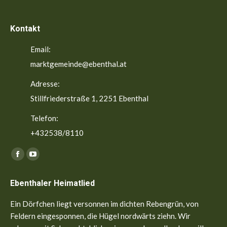
Kontakt
Email:
marktgemeinde@ebenthal.at
Adresse:
Stillfriederstraße 1, 2251 Ebenthal
Telefon:
+432538/8110
Finden Sie uns auf:
Facebook
YouTube
page
page
Ebenthaler Heimatlied
opens
opens
in
in
Ein Dörfchen liegt versonnen im dichten Rebengrün, von
new
new
Feldern eingesponnen, die Hügel nordwärts ziehn. Wir
window
window