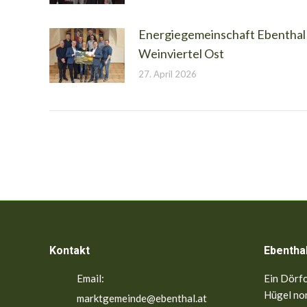
Energiegemeinschaft Ebenthal
Weinviertel Ost
27. April 2026
Kontakt
Ebentha
Email:
Ein Dörfc
Hügel nor
marktgemeinde@ebenthal.at