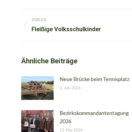
Kommentarnavigation
ZURÜCK
Fleißige Volksschulkinder
Vorheriger
Beitrag:
Ähnliche Beiträge
Neue Brücke beim Tennisplatz
2. Juni 2026
Bezirkskommandantentagung
2026
13. Mai 2026