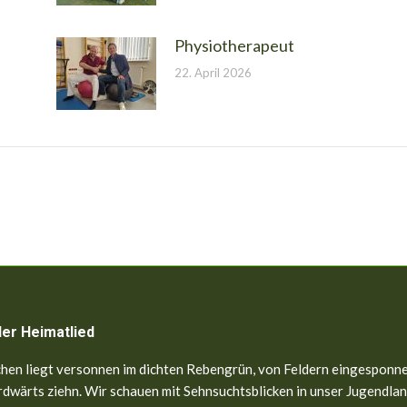
Physiotherapeut
22. April 2026
ler Heimatlied
hen liegt versonnen im dichten Rebengrün, von Feldern eingesponne
dwärts ziehn. Wir schauen mit Sehnsuchtsblicken in unser Jugendland