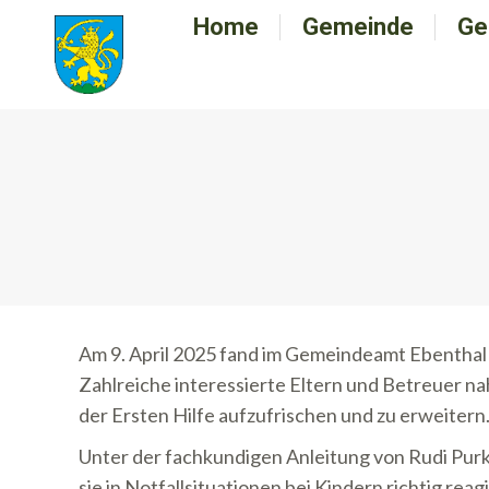
Home
Home
Gemeinde
Gemeinde
Ge
G
Am 9. April 2025 fand im Gemeindeamt Ebenthal ei
Zahlreiche interessierte Eltern und Betreuer na
der Ersten Hilfe aufzufrischen und zu erweitern
Unter der fachkundigen Anleitung von Rudi Purk
sie in Notfallsituationen bei Kindern richtig rea