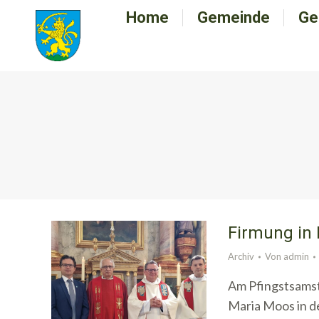
Home
Home
Gemeinde
Gemeinde
Ge
G
Firmung in 
Archiv
Von
admin
Am Pfingstsamst
Maria Moos in d