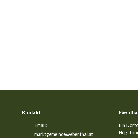
Kontakt
Ebentha
Email:
Ein Dörfc
Hügel nor
marktgemeinde@ebenthal.at