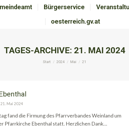
meindeamt
emeindeamt
Bürgerservice
Bürgerservice
Veranstalt
Veranstal
oesterreich.gv.at
oesterreich.gv.at
TAGES-ARCHIVE:
21. MAI 2024
Sie befinden sich hier:
Start
2024
Mai
21
Ebenthal
21. Mai 2024
ag fand die Firmung des Pfarrverbandes Weinland um
er Pfarrkirche Ebenthal statt. Herzlichen Dank…