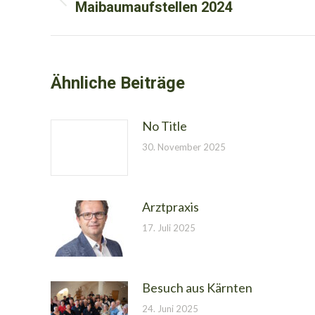
Maibaumaufstellen 2024
Vorheriger
Beitrag:
Ähnliche Beiträge
No Title
30. November 2025
Arztpraxis
17. Juli 2025
Besuch aus Kärnten
24. Juni 2025