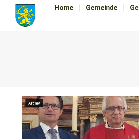
Home
Home
Gemeinde
Gemeinde
Ge
G
Archiv