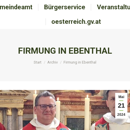
meindeamt
emeindeamt
Bürgerservice
Bürgerservice
Veranstalt
Veranstal
oesterreich.gv.at
oesterreich.gv.at
FIRMUNG IN EBENTHAL
Sie befinden sich hier:
Start
Archiv
Firmung in Ebenthal
Mai
21
2024