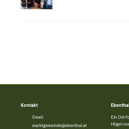
Kontakt
Ebentha
Email:
Ein Dörfc
Hügel nor
marktgemeinde@ebenthal.at