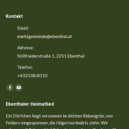
Kontakt
Email:
marktgemeinde@ebenthal.at
Adresse:
Stillfriederstraße 1, 2251 Ebenthal
Telefon:
+432538/8110
Finden Sie uns auf:
Facebook
YouTube
page
page
Ebenthaler Heimatlied
opens
opens
in
in
Ein Dörfchen liegt versonnen im dichten Rebengrün, von
new
new
Feldern eingesponnen, die Hügel nordwärts ziehn. Wir
window
window