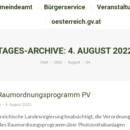
meindeamt
emeindeamt
Bürgerservice
Bürgerservice
Veranstalt
Veranstal
oesterreich.gv.at
oesterreich.gv.at
TAGES-ARCHIVE:
4. AUGUST 202
Sie befinden sich hier:
Start
2022
August
04
s Raumordnungsprogramm PV
n
4. August 2022
reichische Landesregierung beabsichtigt, die Verordnun
rales Raumordnungsprogramm über Photovoltaikanlagen