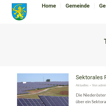
Home
Home
Gemeinde
Gemeinde
Ge
G
Sektorale
Aktuelles
Von
admi
Die Niederöster
über ein Sekto