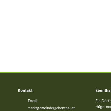
Kontakt
Ebentha
Email:
Ein Dörfc
Hügel nor
marktgemeinde@ebenthal.at