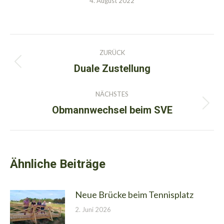
4. August 2022
Kommentarnavigation
ZURÜCK
Duale Zustellung
Vorheriger
Beitrag:
NÄCHSTES
Obmannwechsel beim SVE
Nächster
Beitrag:
Ähnliche Beiträge
Neue Brücke beim Tennisplatz
2. Juni 2026