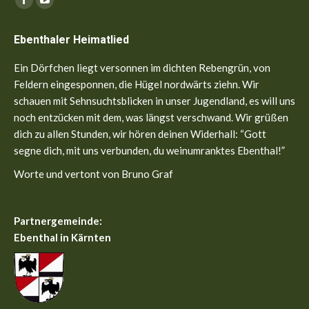
Facebook
YouTube
page
page
Ebenthaler Heimatlied
opens
opens
in
in
Ein Dörfchen liegt versonnen im dichten Rebengrün, von
new
new
Feldern eingesponnen, die Hügel nordwärts ziehn. Wir
window
window
schauen mit Sehnsuchtsblicken in unser Jugendland, es will uns
noch entzücken mit dem, was längst verschwand. Wir grüßen
dich zu allen Stunden, wir hören deinen Widerhall: “Gott
segne dich, mit uns verbunden, du weinumranktes Ebenthal!”
Worte und vertont von Bruno Graf
Partnergemeinde:
Ebenthal in Kärnten