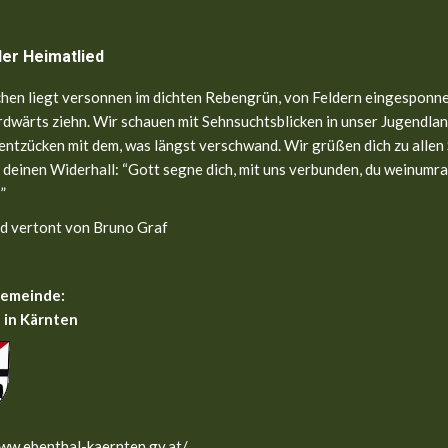
ler Heimatlied
hen liegt versonnen im dichten Rebengrün, von Feldern eingesponne
dwärts ziehn. Wir schauen mit Sehnsuchtsblicken in unser Jugendland
entzücken mit dem, was längst verschwand. Wir grüßen dich zu allen
 deinen Widerhall: “Gott segne dich, mit uns verbunden, du weinumr
”
d vertont von Bruno Graf
gemeinde:
 in Kärnten
ww.ebenthal-kaernten.gv.at/