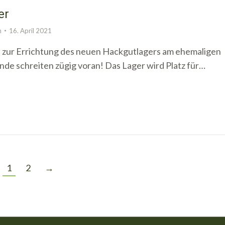
er
n
16. April 2021
 zur Errichtung des neuen Hackgutlagers am ehemaligen
de schreiten zügig voran! Das Lager wird Platz für…
1
2
→