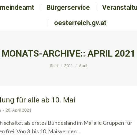
meindeamt
emeindeamt
Bürgerservice
Bürgerservice
Veranstalt
Veranstal
oesterreich.gv.at
oesterreich.gv.at
MONATS-ARCHIVE::
APRIL 2021
Sie befinden sich hier:
Start
2021
April
ng für alle ab 10. Mai
n
28. April 2021
 schaltet als erstes Bundesland im Mai alle Gruppen für
 frei. Von 3. bis 10. Mai werden…