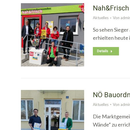
Nah&Frisch
Aktuelles
Von
admi
So sehen Sieger
erhielten heute 
Details
NÖ Bauordn
Aktuelles
Von
admi
Die Marktgemeind
Wände“ zu erric