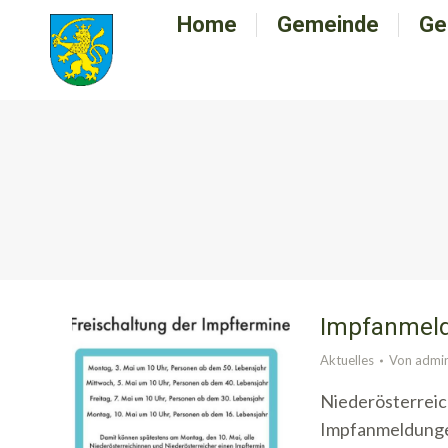
Home
Home
Gemeinde
Gemeinde
Ge
G
Impfanmeldu
Aktuelles
Von
admi
Niederösterreich
Impfanmeldungen