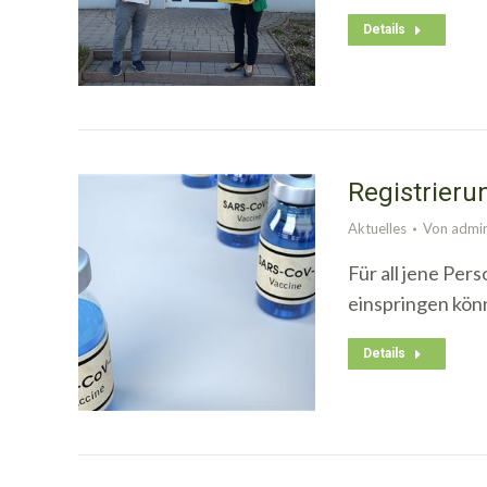
Details
Registrieru
Aktuelles
Von
admi
Für all jene Per
einspringen kön
Details