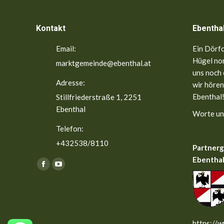
Kontakt
Ebentha
Email:
Ein Dörfc
Hügel nor
marktgemeinde@ebenthal.at
uns noch 
Adresse:
wir hören
Ebenthal!
Stillfriederstraße 1, 2251
Ebenthal
Worte un
Telefon:
+432538/8110
Partner
Ebenthal
Finden Sie uns auf:
Facebook
YouTube
page
page
opens
opens
in
in
new
new
https://w