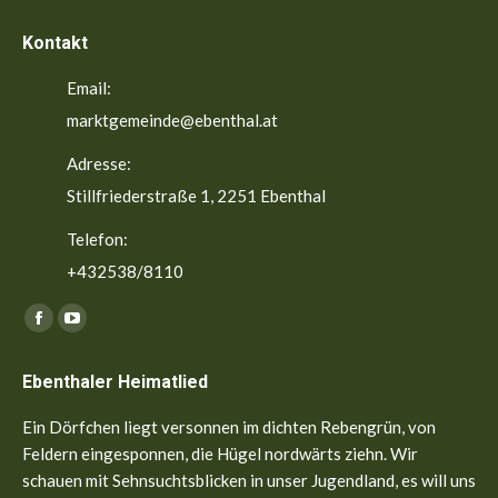
Kontakt
Email:
marktgemeinde@ebenthal.at
Adresse:
Stillfriederstraße 1, 2251 Ebenthal
Telefon:
+432538/8110
Finden Sie uns auf:
Facebook
YouTube
page
page
Ebenthaler Heimatlied
opens
opens
in
in
Ein Dörfchen liegt versonnen im dichten Rebengrün, von
new
new
Feldern eingesponnen, die Hügel nordwärts ziehn. Wir
window
window
schauen mit Sehnsuchtsblicken in unser Jugendland, es will uns