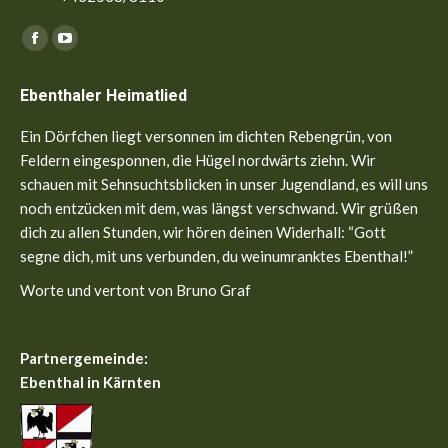
Finden Sie uns auf:
Facebook
YouTube
page
page
Ebenthaler Heimatlied
opens
opens
in
in
Ein Dörfchen liegt versonnen im dichten Rebengrün, von
new
new
Feldern eingesponnen, die Hügel nordwärts ziehn. Wir
window
window
schauen mit Sehnsuchtsblicken in unser Jugendland, es will uns
noch entzücken mit dem, was längst verschwand. Wir grüßen
dich zu allen Stunden, wir hören deinen Widerhall: “Gott
segne dich, mit uns verbunden, du weinumranktes Ebenthal!”
Worte und vertont von Bruno Graf
Partnergemeinde:
Ebenthal in Kärnten