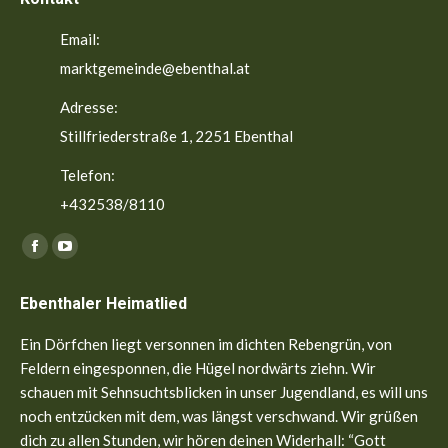
Email:
marktgemeinde@ebenthal.at
Adresse:
Stillfriederstraße 1, 2251 Ebenthal
Telefon:
+432538/8110
Finden Sie uns auf:
Facebook
YouTube
page
page
Ebenthaler Heimatlied
opens
opens
in
in
Ein Dörfchen liegt versonnen im dichten Rebengrün, von
new
new
Feldern eingesponnen, die Hügel nordwärts ziehn. Wir
window
window
schauen mit Sehnsuchtsblicken in unser Jugendland, es will uns
noch entzücken mit dem, was längst verschwand. Wir grüßen
dich zu allen Stunden, wir hören deinen Widerhall: “Gott