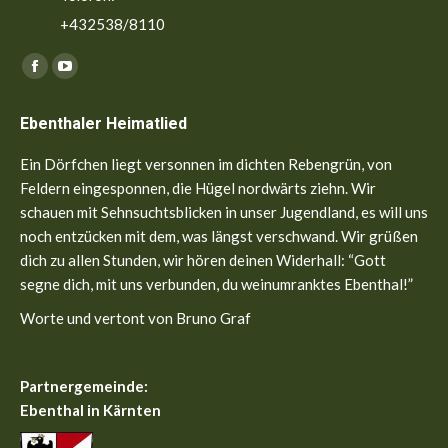
+432538/8110
Finden Sie uns auf:
Facebook
YouTube
page
page
Ebenthaler Heimatlied
opens
opens
in
in
Ein Dörfchen liegt versonnen im dichten Rebengrün, von
new
new
Feldern eingesponnen, die Hügel nordwärts ziehn. Wir
window
window
schauen mit Sehnsuchtsblicken in unser Jugendland, es will uns
noch entzücken mit dem, was längst verschwand. Wir grüßen
dich zu allen Stunden, wir hören deinen Widerhall: “Gott
segne dich, mit uns verbunden, du weinumranktes Ebenthal!”
Worte und vertont von Bruno Graf
Partnergemeinde:
Ebenthal in Kärnten