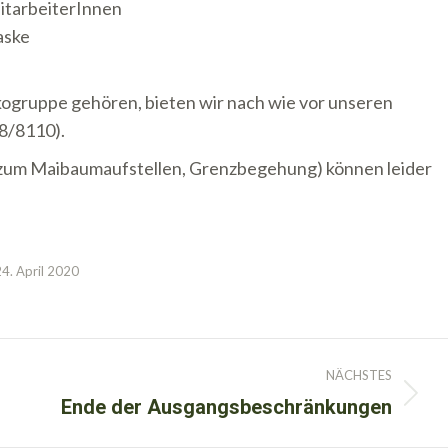
MitarbeiterInnen
aske
ikogruppe gehören, bieten wir nach wie vor unseren
8/8110).
zum Maibaumaufstellen, Grenzbegehung) können leider
24. April 2020
NÄCHSTES
Ende der Ausgangsbeschränkungen
Nächster
Beitrag: