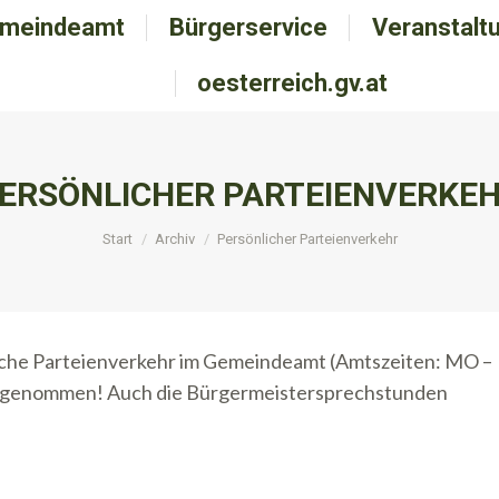
meindeamt
emeindeamt
Bürgerservice
Bürgerservice
Veranstalt
Veranstal
oesterreich.gv.at
oesterreich.gv.at
ERSÖNLICHER PARTEIENVERKE
Sie befinden sich hier:
Start
Archiv
Persönlicher Parteienverkehr
liche Parteienverkehr im Gemeindeamt (Amtszeiten: MO –
 aufgenommen! Auch die Bürgermeistersprechstunden