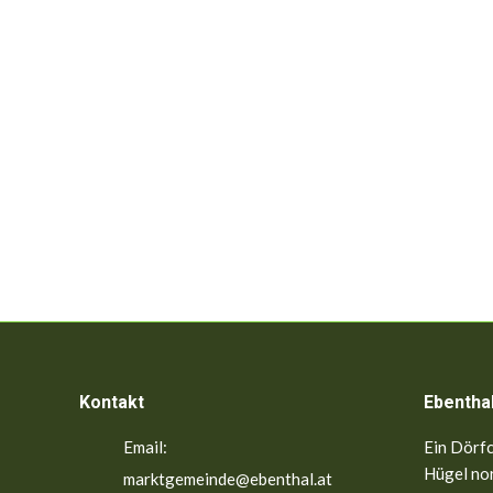
Kontakt
Ebentha
Email:
Ein Dörfc
Hügel nor
marktgemeinde@ebenthal.at