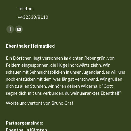
Telefon:
+432538/8110
Finden Sie uns auf:
Facebook
YouTube
page
page
Ebenthaler Heimatlied
opens
opens
in
in
Ein Dörfchen liegt versonnen im dichten Rebengrün, von
new
new
Feldern eingesponnen, die Hügel nordwärts ziehn. Wir
window
window
schauen mit Sehnsuchtsblicken in unser Jugendland, es will uns
noch entzücken mit dem, was längst verschwand. Wir grüßen
dich zu allen Stunden, wir hören deinen Widerhall: “Gott
segne dich, mit uns verbunden, du weinumranktes Ebenthal!”
Worte und vertont von Bruno Graf
Partnergemeinde:
Ebenthal in Kärnten