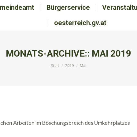
meindeamt
emeindeamt
Bürgerservice
Bürgerservice
Veranstalt
Veranstal
oesterreich.gv.at
oesterreich.gv.at
MONATS-ARCHIVE::
MAI 2019
Sie befinden sich hier:
Start
2019
Mai
chen Arbeiten im Böschungsbreich des Umkehrplatzes