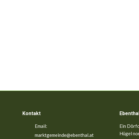
Kontakt
Ebentha
Email:
Ein Dörfc
Hügel nor
marktgemeinde@ebenthal.at