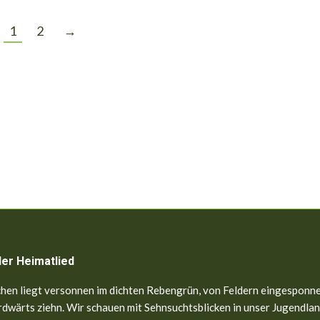
1
2
→
ler Heimatlied
hen liegt versonnen im dichten Rebengrün, von Feldern eingesponne
dwärts ziehn. Wir schauen mit Sehnsuchtsblicken in unser Jugendland