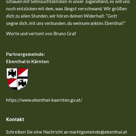
window
window
schauen mit Sehnsuchtsblicken in unser Jugendland, es will uns
noch entzücken mit dem, was längst verschwand. Wir grüßen
dich zu allen Stunden, wir hören deinen Widerhall: “Gott
segne dich, mit uns verbunden, du weinumranktes Ebenthal!”
Worte und vertont von Bruno Graf
Partnergemeinde:
Ebenthal in Kärnten
https://www.ebenthal-kaernten.gv.at/
Kontakt
Schreiben Sie eine Nachricht an marktgemeinde@ebenthal.at