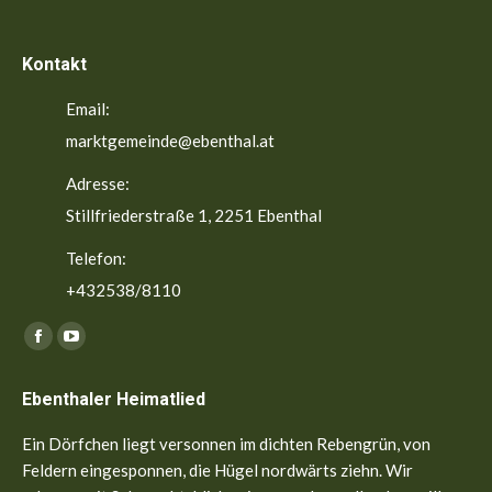
Kontakt
Email:
marktgemeinde@ebenthal.at
Adresse:
Stillfriederstraße 1, 2251 Ebenthal
Telefon:
+432538/8110
Finden Sie uns auf:
Facebook
YouTube
page
page
Ebenthaler Heimatlied
opens
opens
in
in
Ein Dörfchen liegt versonnen im dichten Rebengrün, von
new
new
Feldern eingesponnen, die Hügel nordwärts ziehn. Wir