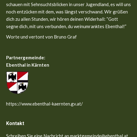
window
window
schauen mit Sehnsuchtsblicken in unser Jugendland, es will uns
noch entzücken mit dem, was längst verschwand. Wir grüßen
dich zu allen Stunden, wir hören deinen Widerhall: “Gott
segne dich, mit uns verbunden, du weinumranktes Ebenthal!”
Worte und vertont von Bruno Graf
Partnergemeinde:
Ebenthal in Kärnten
https://www.ebenthal-kaernten.gv.at/
Kontakt
Schreiben Sie eine Nachricht an marktgemeinde@ebenthal.at