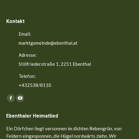
Kontakt
Email:
marktgemeinde@ebenthal.at
Adresse:
Stillfriederstraße 1, 2251 Ebenthal
Telefon:
+432538/8110
Finden Sie uns auf:
Facebook
YouTube
page
page
Ebenthaler Heimatlied
opens
opens
in
in
Ein Dörfchen liegt versonnen im dichten Rebengrün, von
new
new
Feldern eingesponnen, die Hügel nordwärts ziehn. Wir