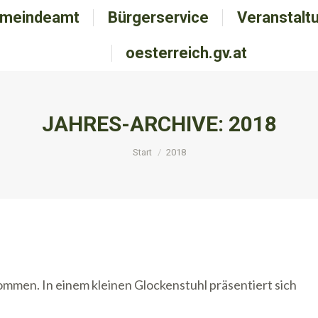
meindeamt
emeindeamt
Bürgerservice
Bürgerservice
Veranstalt
Veranstal
oesterreich.gv.at
oesterreich.gv.at
JAHRES-ARCHIVE:
2018
Sie befinden sich hier:
Start
2018
ommen. In einem kleinen Glockenstuhl präsentiert sich