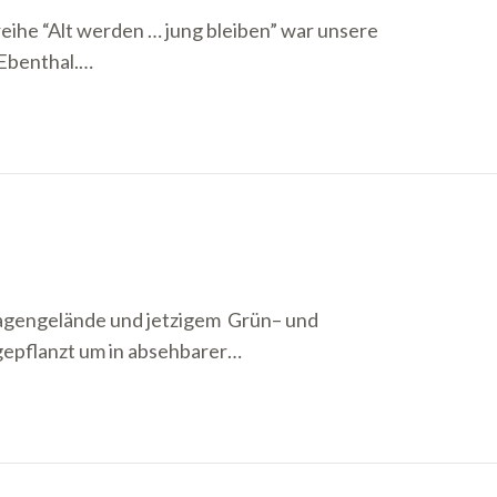
eihe “Alt werden … jung bleiben” war unsere
 Ebenthal.…
agengelände und jetzigem Grün– und
gepflanzt um in absehbarer…