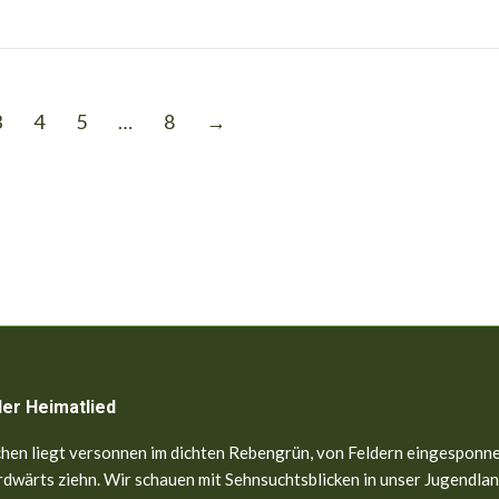
3
4
5
…
8
→
ler Heimatlied
hen liegt versonnen im dichten Rebengrün, von Feldern eingesponne
dwärts ziehn. Wir schauen mit Sehnsuchtsblicken in unser Jugendland