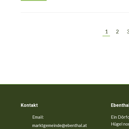
1
2
Kontakt
Ebentha
Email:
Ein Dörfc
Hügel nor
marktgemeinde@ebenthal.at