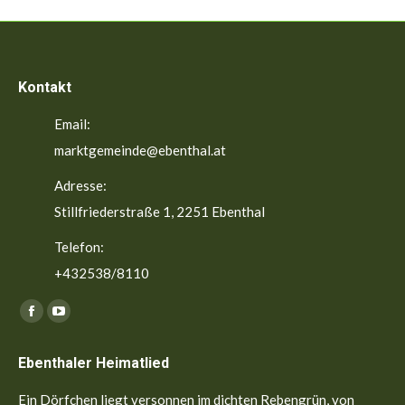
Kontakt
Email:
marktgemeinde@ebenthal.at
Adresse:
Stillfriederstraße 1, 2251 Ebenthal
Telefon:
+432538/8110
Finden Sie uns auf:
Facebook
YouTube
page
page
Ebenthaler Heimatlied
opens
opens
in
in
Ein Dörfchen liegt versonnen im dichten Rebengrün, von