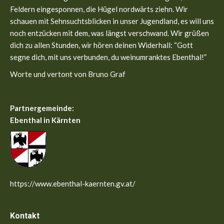
new
new
Feldern eingesponnen, die Hügel nordwärts ziehn. Wir
window
window
schauen mit Sehnsuchtsblicken in unser Jugendland, es will uns
noch entzücken mit dem, was längst verschwand. Wir grüßen
dich zu allen Stunden, wir hören deinen Widerhall: “Gott
segne dich, mit uns verbunden, du weinumranktes Ebenthal!”
Worte und vertont von Bruno Graf
Partnergemeinde:
Ebenthal in Kärnten
https://www.ebenthal-kaernten.gv.at/
Kontakt