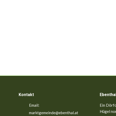
Kontakt
Ebentha
Email:
Ein Dörfc
Hügel nor
marktgemeinde@ebenthal.at