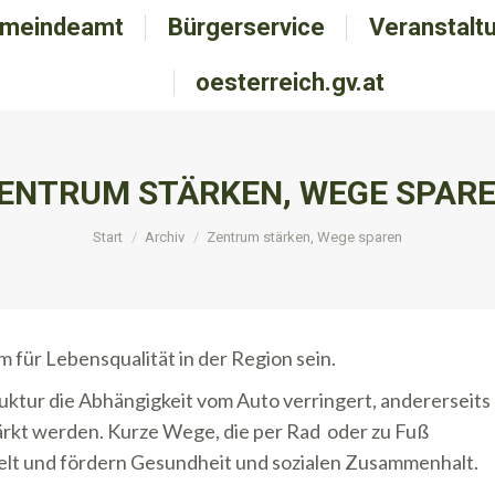
meindeamt
emeindeamt
Bürgerservice
Bürgerservice
Veranstalt
Veranstal
oesterreich.gv.at
oesterreich.gv.at
ENTRUM STÄRKEN, WEGE SPAR
Sie befinden sich hier:
Start
Archiv
Zentrum stärken, Wege sparen
 für Lebensqualität in der Region sein.
ruktur die Abhängigkeit vom Auto verringert, andererseits
tärkt werden. Kurze Wege, die per Rad oder zu Fuß
lt und fördern Gesundheit und sozialen Zusammenhalt.