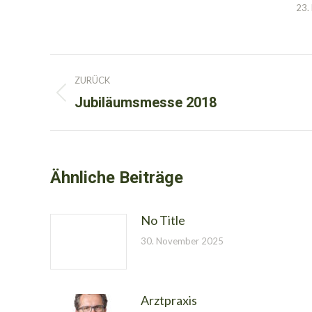
23.
Kommentarnavigation
ZURÜCK
Jubiläumsmesse 2018
Vorheriger
Beitrag:
Ähnliche Beiträge
No Title
30. November 2025
Arztpraxis