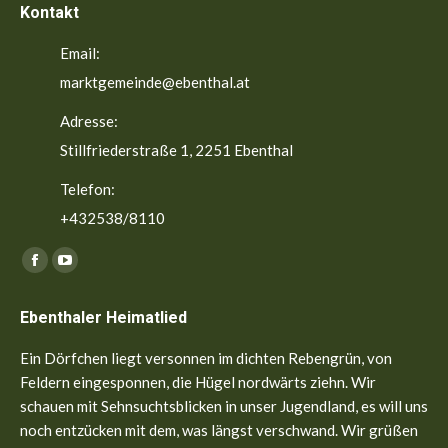
Kontakt
Email:
marktgemeinde@ebenthal.at
Adresse:
Stillfriederstraße 1, 2251 Ebenthal
Telefon:
+432538/8110
Finden Sie uns auf:
Facebook
YouTube
page
page
Ebenthaler Heimatlied
opens
opens
in
in
Ein Dörfchen liegt versonnen im dichten Rebengrün, von
new
new
Feldern eingesponnen, die Hügel nordwärts ziehn. Wir
window
window
schauen mit Sehnsuchtsblicken in unser Jugendland, es will uns
noch entzücken mit dem, was längst verschwand. Wir grüßen