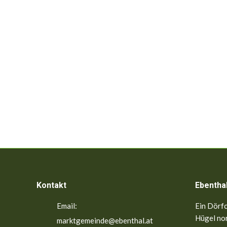
Kontakt
Ebentha
Email:
Ein Dörfc
Hügel nor
marktgemeinde@ebenthal.at