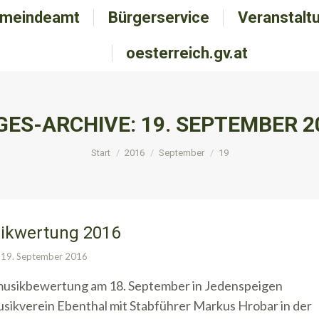
meindeamt
emeindeamt
Bürgerservice
Bürgerservice
Veranstalt
Veranstal
oesterreich.gv.at
oesterreich.gv.at
GES-ARCHIVE:
19. SEPTEMBER 2
Sie befinden sich hier:
Start
2016
September
19
ikwertung 2016
19. September 2016
musikbewertung am 18. September in Jedenspeigen
usikverein Ebenthal mit Stabführer Markus Hrobar in der