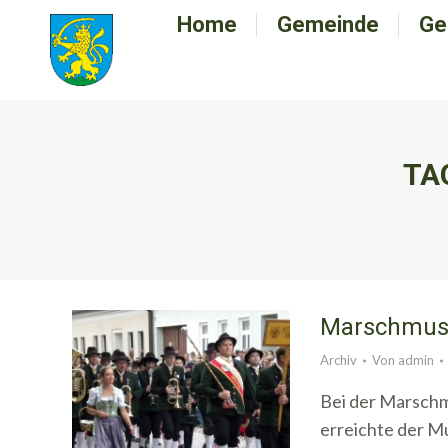
Home
Home
Gemeinde
Gemeinde
Ge
G
TA
Marschmus
Archiv
Von
admin
Bei der Marsch
erreichte der M