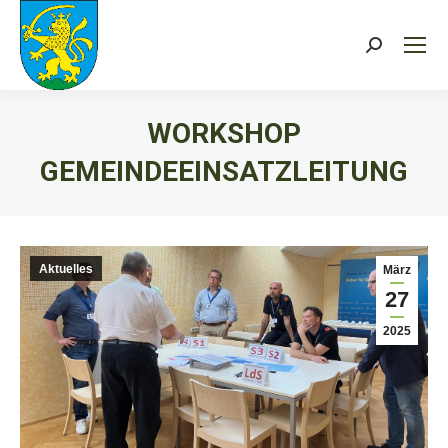
Search:
WORKSHOP
GEMEINDEEINSATZLEITUNG
Sie befinden sich hier:
Aktuelles
März
27
2025