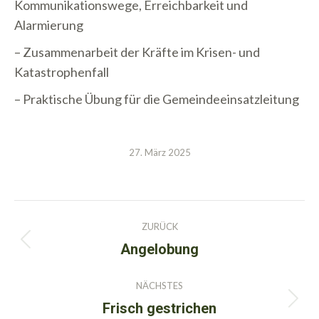
Kommunikationswege, Erreichbarkeit und
Alarmierung
– Zusammenarbeit der Kräfte im Krisen- und
Katastrophenfall
– Praktische Übung für die Gemeindeeinsatzleitung
27. März 2025
Kommentarnavigation
ZURÜCK
Angelobung
Vorheriger
Beitrag:
NÄCHSTES
Frisch gestrichen
Nächster