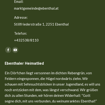
Email:
marktgemeinde@ebenthal.at
Adresse:
Stillfriederstraße 1, 2251 Ebenthal
Telefon:
+432538/8110
Finden Sie uns auf:
Facebook
YouTube
page
page
Ebenthaler Heimatlied
opens
opens
in
in
Ein Dörfchen liegt versonnen im dichten Rebengrün, von
new
new
Feldern eingesponnen, die Hügel nordwärts ziehn. Wir
window
window
schauen mit Sehnsuchtsblicken in unser Jugendland, es will uns
noch entzücken mit dem, was längst verschwand. Wir grüßen
dich zu allen Stunden, wir hören deinen Widerhall: “Gott
segne dich, mit uns verbunden, du weinumranktes Ebenthal!”