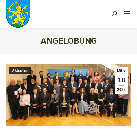
Search:
ANGELOBUNG
Sie befinden sich hier:
Aktuelles
März
18
2025