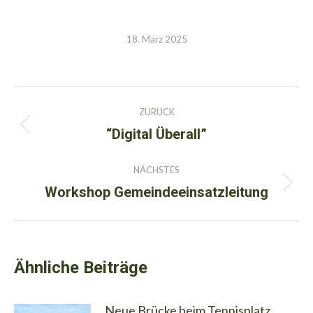
18. März 2025
Kommentarnavigation
ZURÜCK
“Digital Überall”
Vorheriger
Beitrag:
NÄCHSTES
Workshop Gemeindeeinsatzleitung
Nächster
Beitrag:
Ähnliche Beiträge
Neue Brücke beim Tennisplatz