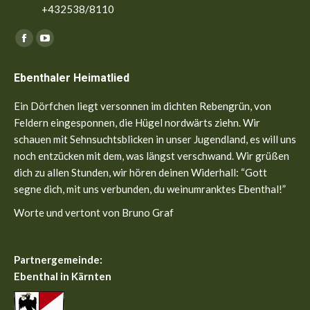
+432538/8110
Finden Sie uns auf:
Facebook
YouTube
page
page
Ebenthaler Heimatlied
opens
opens
in
in
Ein Dörfchen liegt versonnen im dichten Rebengrün, von
new
new
Feldern eingesponnen, die Hügel nordwärts ziehn. Wir
window
window
schauen mit Sehnsuchtsblicken in unser Jugendland, es will uns
noch entzücken mit dem, was längst verschwand. Wir grüßen
dich zu allen Stunden, wir hören deinen Widerhall: “Gott
segne dich, mit uns verbunden, du weinumranktes Ebenthal!”
Worte und vertont von Bruno Graf
Partnergemeinde:
Ebenthal in Kärnten