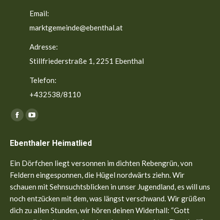
Email:
marktgemeinde@ebenthal.at
Adresse:
Stillfriederstraße 1, 2251 Ebenthal
Telefon:
+432538/8110
Finden Sie uns auf:
Facebook
YouTube
page
page
Ebenthaler Heimatlied
opens
opens
in
in
Ein Dörfchen liegt versonnen im dichten Rebengrün, von
new
new
Feldern eingesponnen, die Hügel nordwärts ziehn. Wir
window
window
schauen mit Sehnsuchtsblicken in unser Jugendland, es will uns
noch entzücken mit dem, was längst verschwand. Wir grüßen
dich zu allen Stunden, wir hören deinen Widerhall: “Gott