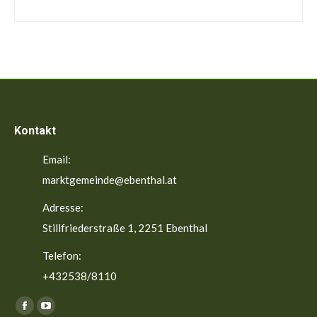
Kontakt
Email:
marktgemeinde@ebenthal.at
Adresse:
Stillfriederstraße 1, 2251 Ebenthal
Telefon:
+432538/8110
Finden Sie uns auf:
Facebook
YouTube