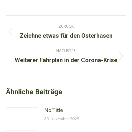
Kommentarnavigation
ZURÜCK
Zeichne etwas für den Osterhasen
Vorheriger
Beitrag:
NÄCHSTES
Weiterer Fahrplan in der Corona-Krise
Nächster
Beitrag:
Ähnliche Beiträge
No Title
30. November 2025