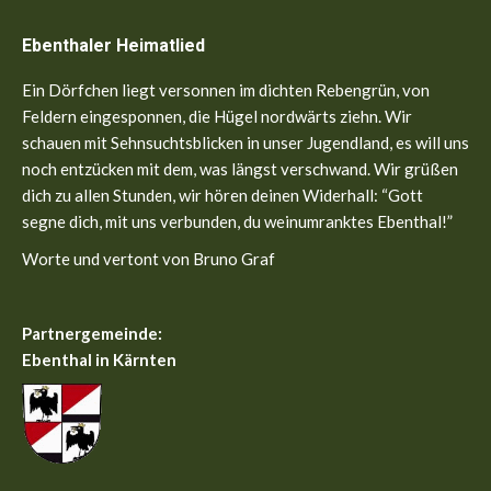
page
page
Ebenthaler Heimatlied
opens
opens
in
in
Ein Dörfchen liegt versonnen im dichten Rebengrün, von
new
new
Feldern eingesponnen, die Hügel nordwärts ziehn. Wir
window
window
schauen mit Sehnsuchtsblicken in unser Jugendland, es will uns
noch entzücken mit dem, was längst verschwand. Wir grüßen
dich zu allen Stunden, wir hören deinen Widerhall: “Gott
segne dich, mit uns verbunden, du weinumranktes Ebenthal!”
Worte und vertont von Bruno Graf
Partnergemeinde:
Ebenthal in Kärnten