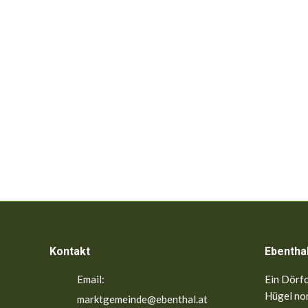
Kontakt
Ebentha
Email:
Ein Dörfc
Hügel nor
marktgemeinde@ebenthal.at