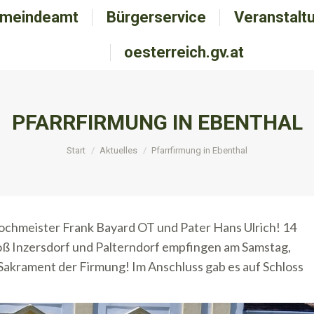
meindeamt
emeindeamt
Bürgerservice
Bürgerservice
Veranstalt
Veranstal
oesterreich.gv.at
oesterreich.gv.at
PFARRFIRMUNG IN EBENTHAL
Sie befinden sich hier:
Start
Aktuelles
Pfarrfirmung in Ebenthal
ochmeister Frank Bayard OT und Pater Hans Ulrich! 14
oß Inzersdorf und Palterndorf empfingen am Samstag,
 Sakrament der Firmung! Im Anschluss gab es auf Schloss