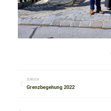
Kommentarnavigation
ZURÜCK
Grenzbegehung 2022
Vorheriger
Beitrag: