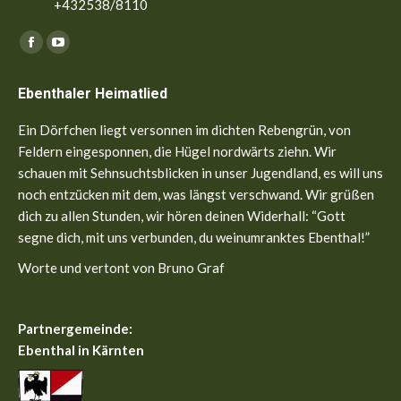
+432538/8110
Finden Sie uns auf:
Facebook
YouTube
page
page
Ebenthaler Heimatlied
opens
opens
in
in
Ein Dörfchen liegt versonnen im dichten Rebengrün, von
new
new
Feldern eingesponnen, die Hügel nordwärts ziehn. Wir
window
window
schauen mit Sehnsuchtsblicken in unser Jugendland, es will uns
noch entzücken mit dem, was längst verschwand. Wir grüßen
dich zu allen Stunden, wir hören deinen Widerhall: “Gott
segne dich, mit uns verbunden, du weinumranktes Ebenthal!”
Worte und vertont von Bruno Graf
Partnergemeinde:
Ebenthal in Kärnten