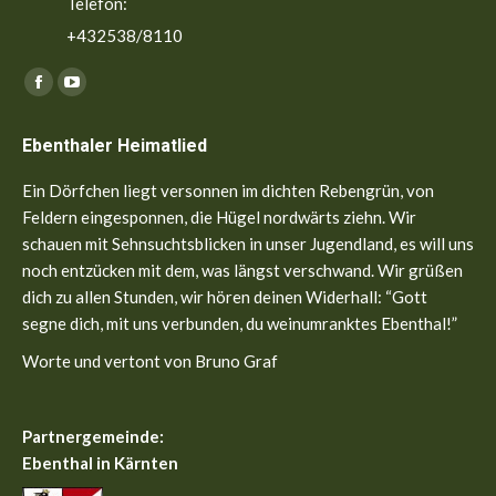
Telefon:
+432538/8110
Finden Sie uns auf:
Facebook
YouTube
page
page
Ebenthaler Heimatlied
opens
opens
in
in
Ein Dörfchen liegt versonnen im dichten Rebengrün, von
new
new
Feldern eingesponnen, die Hügel nordwärts ziehn. Wir
window
window
schauen mit Sehnsuchtsblicken in unser Jugendland, es will uns
noch entzücken mit dem, was längst verschwand. Wir grüßen
dich zu allen Stunden, wir hören deinen Widerhall: “Gott
segne dich, mit uns verbunden, du weinumranktes Ebenthal!”
Worte und vertont von Bruno Graf
Partnergemeinde:
Ebenthal in Kärnten