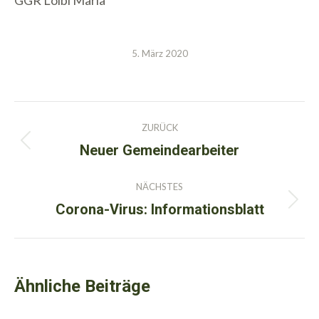
GGR Loibl Maria
5. März 2020
Kommentarnavigation
ZURÜCK
Neuer Gemeindearbeiter
Vorheriger
Beitrag:
NÄCHSTES
Corona-Virus: Informationsblatt
Nächster
Beitrag:
Ähnliche Beiträge