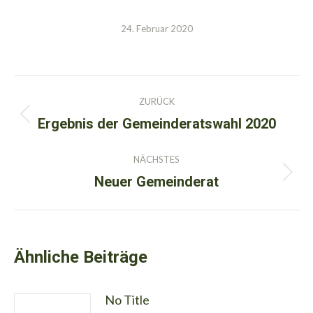
24. Februar 2020
Kommentarnavigation
ZURÜCK
Ergebnis der Gemeinderatswahl 2020
Vorheriger
Beitrag:
NÄCHSTES
Neuer Gemeinderat
Nächster
Beitrag:
Ähnliche Beiträge
No Title