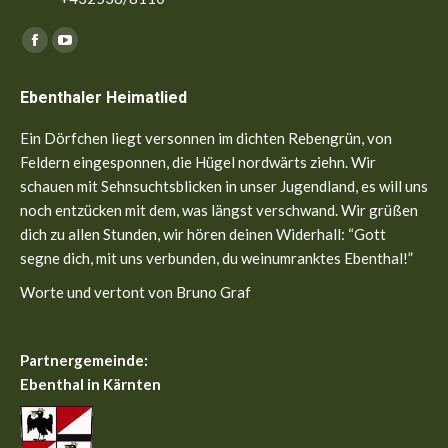
Finden Sie uns auf:
Facebook
YouTube
page
page
Ebenthaler Heimatlied
opens
opens
in
in
Ein Dörfchen liegt versonnen im dichten Rebengrün, von
new
new
Feldern eingesponnen, die Hügel nordwärts ziehn. Wir
window
window
schauen mit Sehnsuchtsblicken in unser Jugendland, es will uns
noch entzücken mit dem, was längst verschwand. Wir grüßen
dich zu allen Stunden, wir hören deinen Widerhall: “Gott
segne dich, mit uns verbunden, du weinumranktes Ebenthal!”
Worte und vertont von Bruno Graf
Partnergemeinde:
Ebenthal in Kärnten