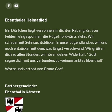
Finden Sie uns auf:
Facebook
YouTube
page
page
Ebenthaler Heimatlied
opens
opens
in
in
Ein Dörfchen liegt versonnen im dichten Rebengrün, von
new
new
Feldern eingesponnen, die Hügel nordwärts ziehn. Wir
window
window
schauen mit Sehnsuchtsblicken in unser Jugendland, es will uns
noch entzücken mit dem, was längst verschwand. Wir grüßen
dich zu allen Stunden, wir hören deinen Widerhall: “Gott
segne dich, mit uns verbunden, du weinumranktes Ebenthal!”
Worte und vertont von Bruno Graf
Partnergemeinde:
Ebenthal in Kärnten