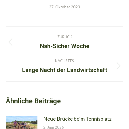
27. Oktober 2023
Kommentarnavigation
ZURÜCK
Nah-Sicher Woche
Vorheriger
Beitrag:
NÄCHSTES
Lange Nacht der Landwirtschaft
Nächster
Beitrag:
Ähnliche Beiträge
Neue Brücke beim Tennisplatz
2. Juni 2026