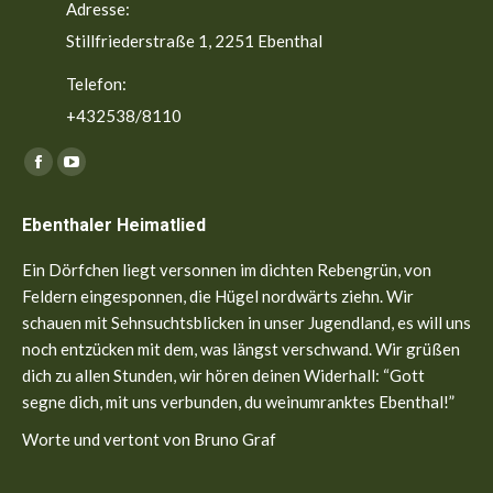
Adresse:
Stillfriederstraße 1, 2251 Ebenthal
Telefon:
+432538/8110
Finden Sie uns auf:
Facebook
YouTube
page
page
Ebenthaler Heimatlied
opens
opens
in
in
Ein Dörfchen liegt versonnen im dichten Rebengrün, von
new
new
Feldern eingesponnen, die Hügel nordwärts ziehn. Wir
window
window
schauen mit Sehnsuchtsblicken in unser Jugendland, es will uns
noch entzücken mit dem, was längst verschwand. Wir grüßen
dich zu allen Stunden, wir hören deinen Widerhall: “Gott
segne dich, mit uns verbunden, du weinumranktes Ebenthal!”
Worte und vertont von Bruno Graf