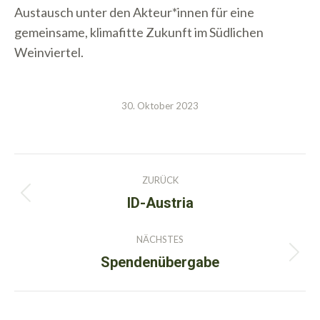
Austausch unter den Akteur*innen für eine
gemeinsame, klimafitte Zukunft im Südlichen
Weinviertel.
30. Oktober 2023
Kommentarnavigation
ZURÜCK
ID-Austria
Vorheriger
Beitrag:
NÄCHSTES
Spendenübergabe
Nächster
Beitrag: