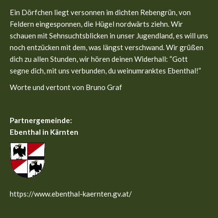
in
in
Ein Dörfchen liegt versonnen im dichten Rebengrün, von
new
new
Feldern eingesponnen, die Hügel nordwärts ziehn. Wir
window
window
schauen mit Sehnsuchtsblicken in unser Jugendland, es will uns
noch entzücken mit dem, was längst verschwand. Wir grüßen
dich zu allen Stunden, wir hören deinen Widerhall: “Gott
segne dich, mit uns verbunden, du weinumranktes Ebenthal!”
Worte und vertont von Bruno Graf
Partnergemeinde:
Ebenthal in Kärnten
https://www.ebenthal-kaernten.gv.at/