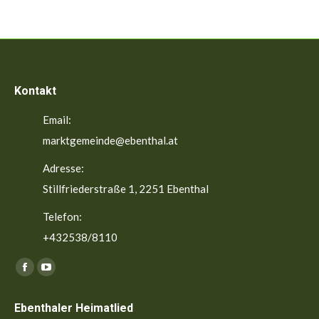
Kontakt
Email:
marktgemeinde@ebenthal.at
Adresse:
Stillfriederstraße 1, 2251 Ebenthal
Telefon:
+432538/8110
Finden Sie uns auf:
Facebook
YouTube
page
page
Ebenthaler Heimatlied
opens
opens