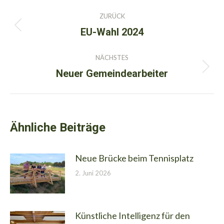
Kommentarnavigation
ZURÜCK
EU-Wahl 2024
Vorheriger
Beitrag:
NÄCHSTES
Neuer Gemeindearbeiter
Nächster
Beitrag:
Ähnliche Beiträge
Neue Brücke beim Tennisplatz
2. Juni 2026
Künstliche Intelligenz für den