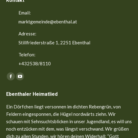
Kontakt
Email:
marktgemeinde@ebenthal.at
Adresse:
Stillfriederstraße 1, 2251 Ebenthal
Telefon:
+432538/8110
Finden Sie uns auf:
Facebook
YouTube
page
page
Ebenthaler Heimatlied
opens
opens
in
in
Ein Dörfchen liegt versonnen im dichten Rebengrün, von
new
new
Feldern eingesponnen, die Hügel nordwärts ziehn. Wir
window
window
schauen mit Sehnsuchtsblicken in unser Jugendland, es will uns
noch entzücken mit dem, was längst verschwand. Wir grüßen
dich zu allen Stunden, wir hören deinen Widerhall: “Gott