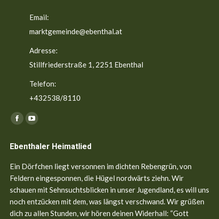
Email:
marktgemeinde@ebenthal.at
Adresse:
Stillfriederstraße 1, 2251 Ebenthal
Telefon:
+432538/8110
Finden Sie uns auf:
Facebook
YouTube
page
page
Ebenthaler Heimatlied
opens
opens
in
in
Ein Dörfchen liegt versonnen im dichten Rebengrün, von
new
new
Feldern eingesponnen, die Hügel nordwärts ziehn. Wir
window
window
schauen mit Sehnsuchtsblicken in unser Jugendland, es will uns
noch entzücken mit dem, was längst verschwand. Wir grüßen
dich zu allen Stunden, wir hören deinen Widerhall: “Gott