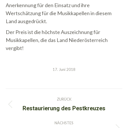
Anerkennung für den Einsatz und ihre
Wertschätzung für die Musikkapellen in diesem
Land ausgedrückt.
Der Preis ist die höchste Auszeichnung für
Musikkapellen, die das Land Niederösterreich
vergibt!
17. Juni 2018
Kommentarnavigation
ZURÜCK
Restaurierung des Pestkreuzes
Vorheriger
Beitrag:
NÄCHSTES