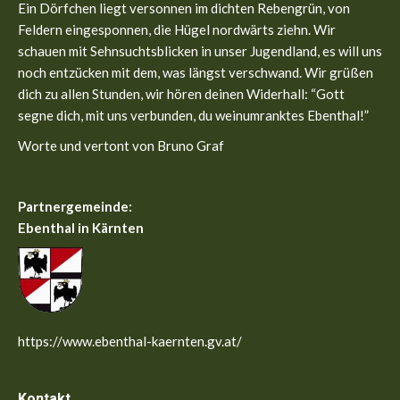
in
in
Ein Dörfchen liegt versonnen im dichten Rebengrün, von
new
new
Feldern eingesponnen, die Hügel nordwärts ziehn. Wir
window
window
schauen mit Sehnsuchtsblicken in unser Jugendland, es will uns
noch entzücken mit dem, was längst verschwand. Wir grüßen
dich zu allen Stunden, wir hören deinen Widerhall: “Gott
segne dich, mit uns verbunden, du weinumranktes Ebenthal!”
Worte und vertont von Bruno Graf
Partnergemeinde:
Ebenthal in Kärnten
https://www.ebenthal-kaernten.gv.at/
Kontakt