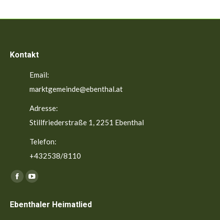
Kontakt
Email:
marktgemeinde@ebenthal.at
Adresse:
Stillfriederstraße 1, 2251 Ebenthal
Telefon:
+432538/8110
Finden Sie uns auf:
Facebook
YouTube
page
page
Ebenthaler Heimatlied
opens
opens