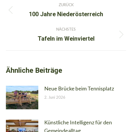
Kommentarnavigation
ZURÜCK
100 Jahre Niederösterreich
Vorheriger
Beitrag:
NÄCHSTES
Tafeln im Weinviertel
Nächster
Beitrag:
Ähnliche Beiträge
Neue Brücke beim Tennisplatz
2. Juni 2026
Künstliche Intelligenz für den
Gemeindealltag