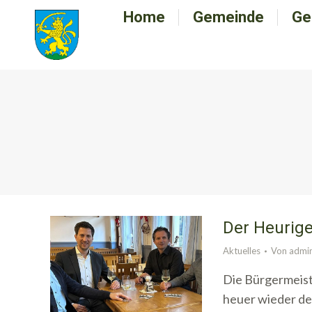
Home
Home
Gemeinde
Gemeinde
Ge
G
Der Heurige
Aktuelles
Von
admi
Die Bürgermeist
heuer wieder d