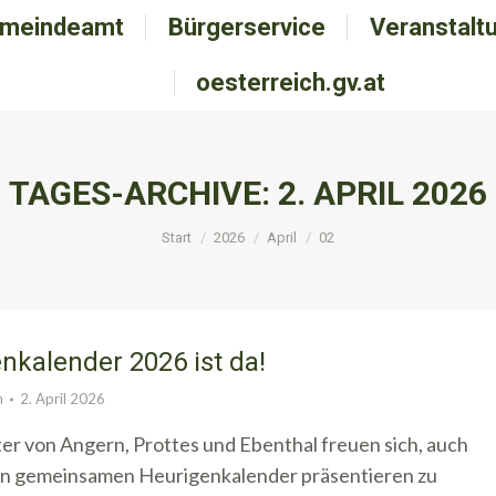
meindeamt
emeindeamt
Bürgerservice
Bürgerservice
Veranstalt
Veranstal
oesterreich.gv.at
oesterreich.gv.at
TAGES-ARCHIVE:
2. APRIL 2026
Sie befinden sich hier:
Start
2026
April
02
nkalender 2026 ist da!
n
2. April 2026
er von Angern, Prottes und Ebenthal freuen sich, auch
en gemeinsamen Heurigenkalender präsentieren zu