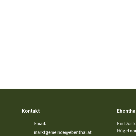
Kontakt
Ebentha
Email:
Ein Dörfc
Hügel nor
marktgemeinde@ebenthal.at