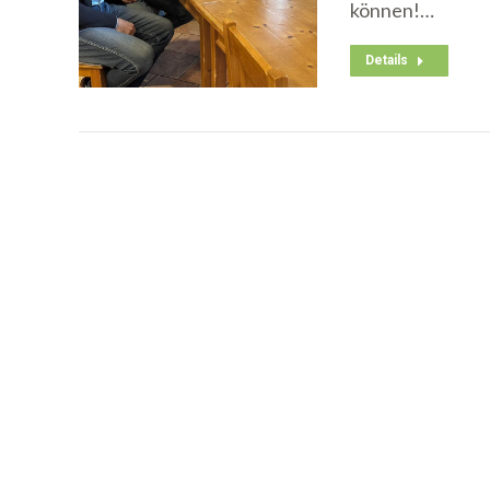
können!…
Details