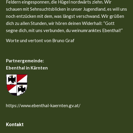
new
new
Feldern eingesponnen, die Hügel nordwärts ziehn. Wir
window
window
schauen mit Sehnsuchtsblicken in unser Jugendland, es will uns
noch entzücken mit dem, was längst verschwand. Wir grüßen
dich zu allen Stunden, wir hören deinen Widerhall: “Gott
segne dich, mit uns verbunden, du weinumranktes Ebenthal!”
Worte und vertont von Bruno Graf
Partnergemeinde:
Ebenthal in Kärnten
https://www.ebenthal-kaernten.gv.at/
Kontakt