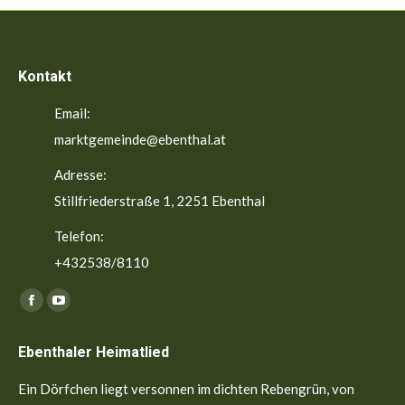
Kontakt
Email:
marktgemeinde@ebenthal.at
Adresse:
Stillfriederstraße 1, 2251 Ebenthal
Telefon:
+432538/8110
Finden Sie uns auf:
Facebook
YouTube
page
page
Ebenthaler Heimatlied
opens
opens
in
in
Ein Dörfchen liegt versonnen im dichten Rebengrün, von