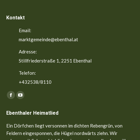
Kontakt
Email:
marktgemeinde@ebenthal.at
Adresse:
Stillfriederstraße 1, 2251 Ebenthal
Telefon:
+432538/8110
Finden Sie uns auf:
Facebook
YouTube
page
page
Ebenthaler Heimatlied
opens
opens
in
in
Ein Dörfchen liegt versonnen im dichten Rebengrün, von
new
new
Feldern eingesponnen, die Hügel nordwärts ziehn. Wir
window
window