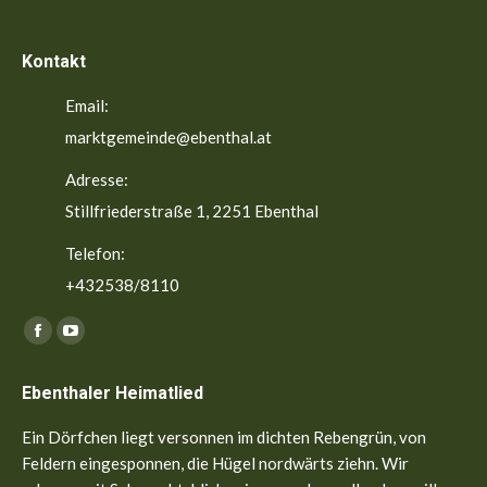
Kontakt
Email:
marktgemeinde@ebenthal.at
Adresse:
Stillfriederstraße 1, 2251 Ebenthal
Telefon:
+432538/8110
Finden Sie uns auf:
Facebook
YouTube
page
page
Ebenthaler Heimatlied
opens
opens
in
in
Ein Dörfchen liegt versonnen im dichten Rebengrün, von
new
new
Feldern eingesponnen, die Hügel nordwärts ziehn. Wir
window
window