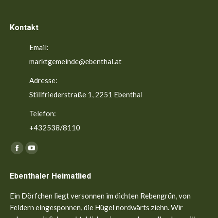
Kontakt
Email:
marktgemeinde@ebenthal.at
Adresse:
Stillfriederstraße 1, 2251 Ebenthal
Telefon:
+432538/8110
Finden Sie uns auf:
Facebook
YouTube
page
page
Ebenthaler Heimatlied
opens
opens
in
in
Ein Dörfchen liegt versonnen im dichten Rebengrün, von
new
new
Feldern eingesponnen, die Hügel nordwärts ziehn. Wir
window
window