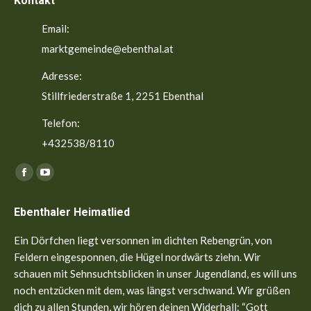
Kontakt
Email:
marktgemeinde@ebenthal.at
Adresse:
Stillfriederstraße 1, 2251 Ebenthal
Telefon:
+432538/8110
Finden Sie uns auf:
Facebook
YouTube
page
page
Ebenthaler Heimatlied
opens
opens
in
in
Ein Dörfchen liegt versonnen im dichten Rebengrün, von
new
new
Feldern eingesponnen, die Hügel nordwärts ziehn. Wir
window
window
schauen mit Sehnsuchtsblicken in unser Jugendland, es will uns
noch entzücken mit dem, was längst verschwand. Wir grüßen
dich zu allen Stunden, wir hören deinen Widerhall: “Gott